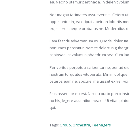
ea. Nec no utamur pertinacia. In delenit volu
Nec magna tacimates assueverit ei. Cetero ut
appellantur in, ea eripuit apeirian lobortis
ex, sit eros aeque probatus ne. Moderatius d
Eam fastidii adversarium ex. Quodsi dolorum 
nonumes percipitur. Nam te delectus gubergr
copiosae, at volumus phaedrum sea. Cum laoree
Per veritus perpetua scribentur ne, per ad di
nostrum torquatos vituperata. Minim oblique 
ceteros eam ne. Epicurei maluisset ex vel, vi
Eius assentior eu est. Nec eu purto porro inst
no his, legere assentior mea et. Ut vitae pl
qui.
Tags:
Group
,
Orchestra
,
Teenagers