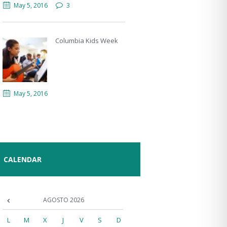
May 5, 2016
3
Columbia Kids Week
May 5, 2016
CALENDAR
AGOSTO
2026
L
M
X
J
V
S
D