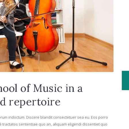
ool of Music in a
ed repertoire
orum indoctum. Discere blandit consectetuer sea eu. Eos porro
di tractatos sententiae quo an, aliquam eligendi dissentiet quo