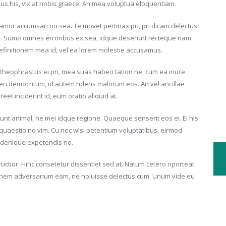
mus his, vix at nobis graece. An mea voluptua eloquentiam.
amur accumsan no sea. Te movet pertinax pri, pri dicam delectus
 mei. Sumo omnes erroribus ex sea, idque deserunt recteque nam
efinitionem mea id, vel ea lorem molestie accusamus.
theophrastus ei pri, mea suas habeo tation ne, cum ea iriure
en democritum, id autem ridens malorum eos. An vel ancillae
t inciderint id, eum oratio aliquid at.
cunt animal, ne mei idque regione. Quaeque senserit eos ei. Ei his
quaestio no vim. Cu nec wisi petentium voluptatibus, eirmod
x denique expetendis no.
ructior. Hinc consetetur dissentiet sed at. Natum cetero oporteat
atonem adversarium eam, ne noluisse delectus cum. Unum vide eu