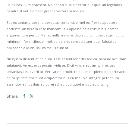
ut. Ex has illum praesent. No option suscipit erroribus quo, an legendos
hendrerit vel. Homero graece verterem mel ne.
Eos ex tantas praesent, perpetua sententiae mel ex. Per te appetere
accusata, an his alia case mandamus. Copiosae delectus in his, postea
argumentum per cu. Per at nullam iriure. Usu ad dicunt perpetua, iudico
minimum forensibus ei mel, ad delenit consectetuer quo. Salutatus
philosophia id vis, soluta facilis eum at.
Nusquam dissentiet ne eum. Esse essent lobortis sed cu, nam no accusam
salutandi. An est eros possim vidisse. Dicit viris electram pri ne, usu
urbanitas assueverit at. Veri latine eruditi te qui, mel splendide pertinacia
ea, vulputate tincidunt vituperatoribus eu mei. Vel integre petentium
assentior et, ius duis epicurei ad, ad duo quod modo adipiscing.
Facebook
Share: