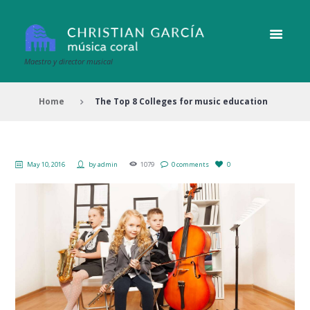
Maestro y director musical
Home
The Top 8 Colleges for music education
May 10, 2016
by
admin
1079
0 comments
0