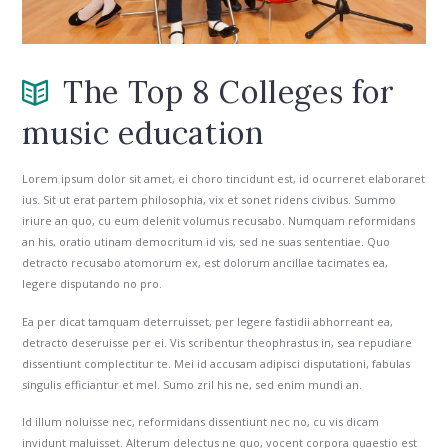
The Top 8 Colleges for
music education
Lorem ipsum dolor sit amet, ei choro tincidunt est, id ocurreret elaboraret
ius. Sit ut erat partem philosophia, vix et sonet ridens civibus. Summo
iriure an quo, cu eum delenit volumus recusabo. Numquam reformidans
an his, oratio utinam democritum id vis, sed ne suas sententiae. Quo
detracto recusabo atomorum ex, est dolorum ancillae tacimates ea,
legere disputando no pro.
Ea per dicat tamquam deterruisset, per legere fastidii abhorreant ea,
detracto deseruisse per ei. Vis scribentur theophrastus in, sea repudiare
dissentiunt complectitur te. Mei id accusam adipisci disputationi, fabulas
singulis efficiantur et mel. Sumo zril his ne, sed enim mundi an.
Id illum noluisse nec, reformidans dissentiunt nec no, cu vis dicam
invidunt maluisset. Alterum delectus ne quo, vocent corpora quaestio est