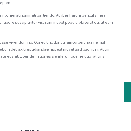
ceptam.
ius no, mei at nominati partiendo. At liber harum periculis mea,
o labore suscipiantur vis. Eam movet populo placerat ea, at eam
e vivendum no. Qui eu tincidunt ullamcorper, has ne nisl
bum detraxit repudiandae his, est movet sadipscing in. At vim
te eos at. Liber definitiones signiferumque ne duo, at viris