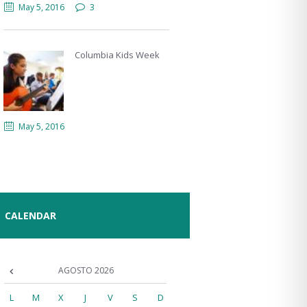
May 5, 2016
3
Columbia Kids Week
May 5, 2016
CALENDAR
AGOSTO
2026
L
M
X
J
V
S
D