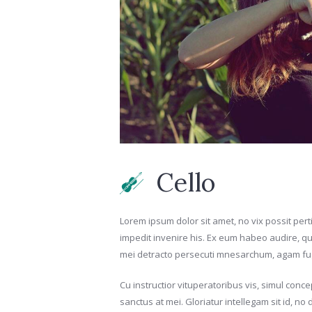
Cello
Lorem ipsum dolor sit amet, no vix possit per
impedit invenire his. Ex eum habeo audire, q
mei detracto persecuti mnesarchum, agam fug
Cu instructior vituperatoribus vis, simul con
sanctus at mei. Gloriatur intellegam sit id, n