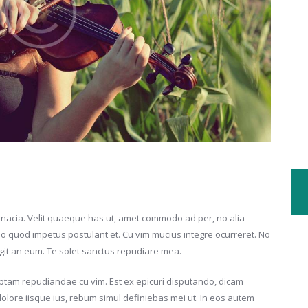
tinacia. Velit quaeque has ut, amet commodo ad per, no alia
uo quod impetus postulant et. Cu vim mucius integre ocurreret. No
it an eum. Te solet sanctus repudiare mea.
ceptam repudiandae cu vim. Est ex epicuri disputando, dicam
o dolore iisque ius, rebum simul definiebas mei ut. In eos autem