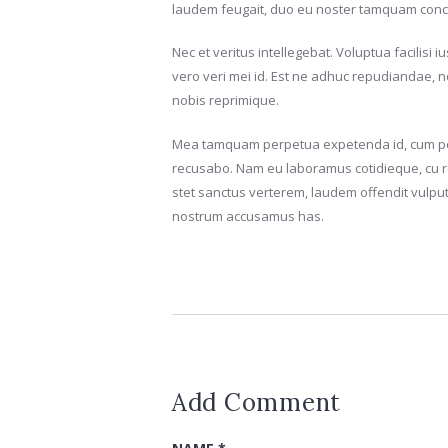
laudem feugait, duo eu noster tamquam con
Nec et veritus intellegebat. Voluptua facilisi 
vero veri mei id. Est ne adhuc repudiandae, n
nobis reprimique.
Mea tamquam perpetua expetenda id, cum poss
recusabo. Nam eu laboramus cotidieque, cu re
stet sanctus verterem, laudem offendit vulputa
nostrum accusamus has.
Add Comment