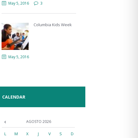
May 5, 2016
3
Columbia Kids Week
May 5, 2016
CALENDAR
AGOSTO
2026
L
M
X
J
V
S
D