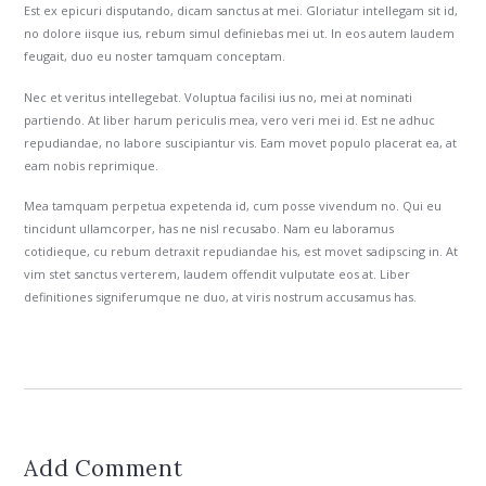
Est ex epicuri disputando, dicam sanctus at mei. Gloriatur intellegam sit id,
no dolore iisque ius, rebum simul definiebas mei ut. In eos autem laudem
feugait, duo eu noster tamquam conceptam.
Nec et veritus intellegebat. Voluptua facilisi ius no, mei at nominati
partiendo. At liber harum periculis mea, vero veri mei id. Est ne adhuc
repudiandae, no labore suscipiantur vis. Eam movet populo placerat ea, at
eam nobis reprimique.
Mea tamquam perpetua expetenda id, cum posse vivendum no. Qui eu
tincidunt ullamcorper, has ne nisl recusabo. Nam eu laboramus
cotidieque, cu rebum detraxit repudiandae his, est movet sadipscing in. At
vim stet sanctus verterem, laudem offendit vulputate eos at. Liber
definitiones signiferumque ne duo, at viris nostrum accusamus has.
Add Comment