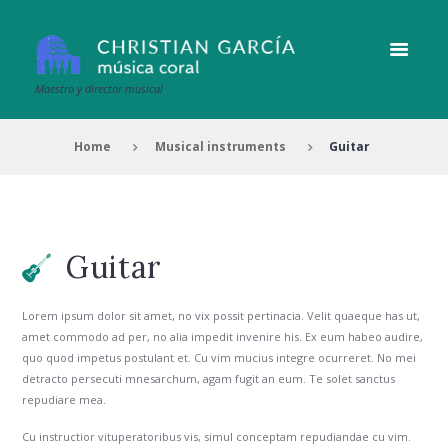
Maestro y director musical
Home
Musical instruments
Guitar
Guitar
Lorem ipsum dolor sit amet, no vix possit pertinacia. Velit quaeque has ut,
amet commodo ad per, no alia impedit invenire his. Ex eum habeo audire,
quo quod impetus postulant et. Cu vim mucius integre ocurreret. No mei
detracto persecuti mnesarchum, agam fugit an eum. Te solet sanctus
repudiare mea.
Cu instructior vituperatoribus vis, simul conceptam repudiandae cu vim.