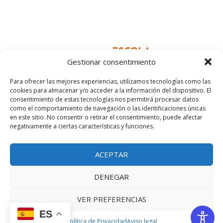
Gestionar consentimiento
Para ofrecer las mejores experiencias, utilizamos tecnologías como las
cookies para almacenar y/o acceder a la información del dispositivo. El
consentimiento de estas tecnologías nos permitirá procesar datos
como el comportamiento de navegación o las identificaciones únicas
en este sitio. No consentir o retirar el consentimiento, puede afectar
negativamente a ciertas características y funciones.
ACEPTAR
DENEGAR
Facebook
Instagram
VER PREFERENCIAS
ES
Christian García © 2025. Todos los derechos reservados
Aviso Legal
y
Política de Privacidad
Aviso legal
Política de Privacidad