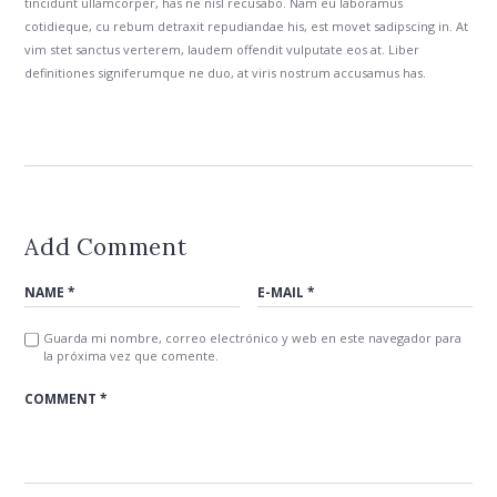
tincidunt ullamcorper, has ne nisl recusabo. Nam eu laboramus
cotidieque, cu rebum detraxit repudiandae his, est movet sadipscing in. At
vim stet sanctus verterem, laudem offendit vulputate eos at. Liber
definitiones signiferumque ne duo, at viris nostrum accusamus has.
Add Comment
Guarda mi nombre, correo electrónico y web en este navegador para
la próxima vez que comente.