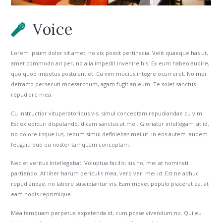
Voice
Lorem ipsum dolor sit amet, no vix possit pertinacia. Velit quaeque has ut,
amet commodo ad per, no alia impedit invenire his. Ex eum habeo audire,
quo quod impetus postulant et. Cu vim mucius integre ocurreret. No mei
detracto persecuti mnesarchum, agam fugit an eum. Te solet sanctus
repudiare mea.
Cu instructior vituperatoribus vis, simul conceptam repudiandae cu vim.
Est ex epicuri disputando, dicam sanctus at mei. Gloriatur intellegam sit id,
no dolore iisque ius, rebum simul definiebas mei ut. In eos autem laudem
feugait, duo eu noster tamquam conceptam.
Nec et veritus intellegebat. Voluptua facilisi ius no, mei at nominati
partiendo. At liber harum periculis mea, vero veri mei id. Est ne adhuc
repudiandae, no labore suscipiantur vis. Eam movet populo placerat ea, at
eam nobis reprimique.
Mea tamquam perpetua expetenda id, cum posse vivendum no. Qui eu